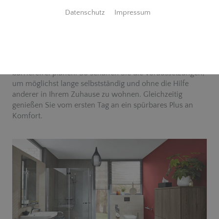
Datenschutz
Impressum
Ihre Anforderungen stehen im Mittelpunkt
Sie möchten sich in Ihrem Bad rundum wohlfühlen?
Nicht nur heute, sondern auch morgen? Dann sollten Sie
Ihr neues oder modernisiertes Bad von vornherein
barrierefrei planen. So schaffen Sie die Voraussetzungen,
um möglichst lange selbstständig und ohne die Hilfe
anderer in Ihrem Zuhause zu wohnen. Gleichzeitig
genießen Sie vom ersten Tag an ein spürbares Plus an
Komfort.