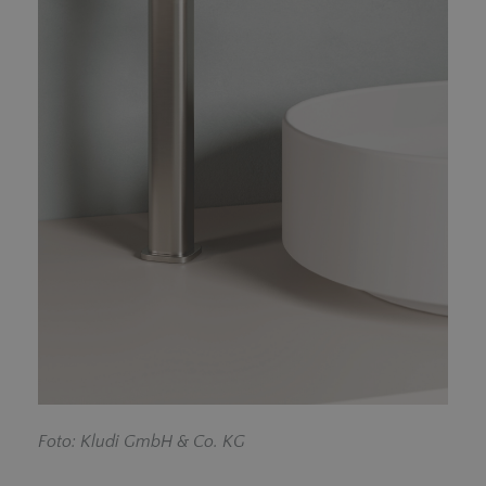
F
oto: Kludi GmbH & Co. KG