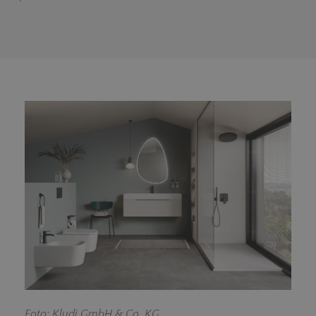
F
oto: Kludi GmbH & Co. KG